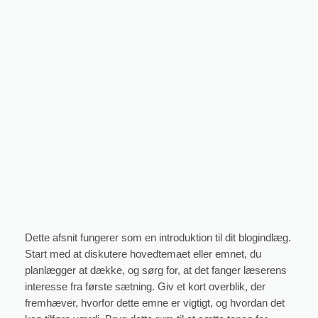
Spring
til
Instagram
Faceboo
X
indhold
Teknologiske opfindelser, der
overrasker alle
maj 11, 2026
Dette afsnit fungerer som en introduktion til dit blogindlæg.
Start med at diskutere hovedtemaet eller emnet, du
planlægger at dække, og sørg for, at det fanger læserens
interesse fra første sætning. Giv et kort overblik, der
fremhæver, hvorfor dette emne er vigtigt, og hvordan det