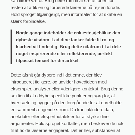
kan tilføre værdi. Brug dette rum til at sætte tonen for
resten af artiklen og forberede læserne på rejsen forude.
Hold sproget tilgængeligt, men informativt for at skabe en
stærk forbindelse.
Nogle gange indeholder de enkleste øjeblikke den
dybeste visdom. Lad dine tanker falde til ro, og
klarhed vil finde dig. Brug dette citatrum til at dele
noget inspirerende eller reflekterende, perfekt
tilpasset temaet for din artikel.
Dette afsnit går dybere ind i det emne, der blev
introduceret tidligere, og udvider hovedideen med
eksempler, analyser eller yderligere kontekst. Brug denne
sektion til at uddybe specifikke punkter og sørg for, at
hver sætning bygger på den foregående for at opretholde
en sammenhængende strøm. Du kan inkludere data,
anekdoter eller ekspertudtalelser for at styrke dine
argumenter. Hold sproget kortfattet, men beskrivende nok
til at holde læserne engageret. Det er her, substansen af